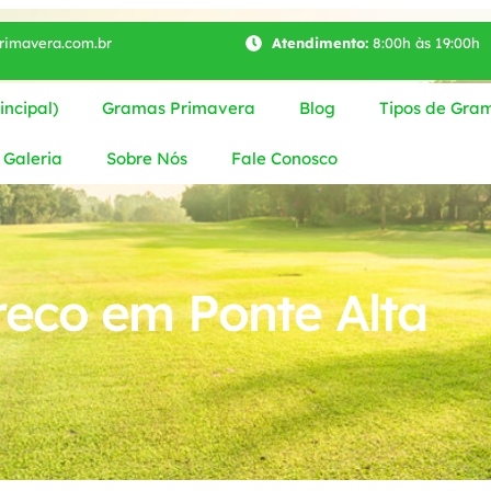
imavera.com.br
Atendimento:
8:00h às 19:00h
ncipal)
Gramas Primavera
Blog
Tipos de Gra
Galeria
Sobre Nós
Fale Conosco
reco em Ponte Alta