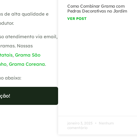
Como Combinar Grama com
Pedras Decorativas no Jardim
s de alta qualidade e
VER POST
dutor.
so atendimento via email,
gramas. Nossas
atais
,
Grama São
nho
,
Grama Coreana
.
ão abaixo:
ção!
janeiro 3, 2025
Nenhum
comentário