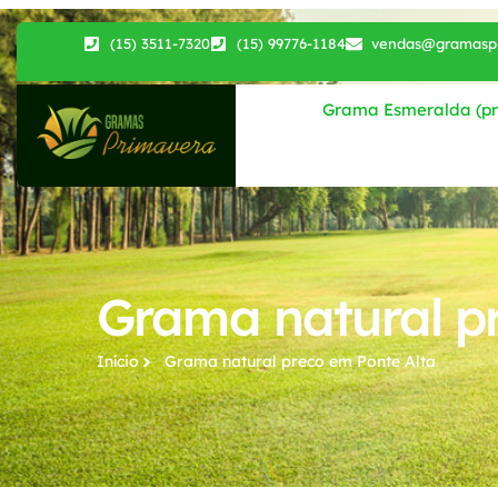
(15) 3511-7320
(15) 99776-1184
vendas@gramaspr
Grama Esmeralda (pri
Grama natural p
Início
Grama natural preco​ em Ponte Alta