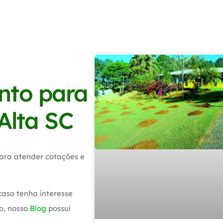
nto para
Alta SC
ara atender cotações e
caso tenha interesse
o, nosso
Blog
possui