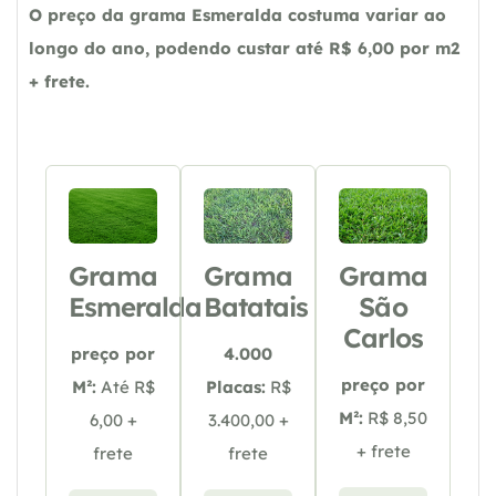
O preço da grama Esmeralda costuma variar ao
longo do ano, podendo custar até R$ 6,00 por m2
+ frete.
Grama
Grama
Grama
Esmeralda
Batatais
São
Carlos
preço por
4.000
preço por
M²:
Até R$
Placas:
R$
M²:
R$ 8,50
6,00 +
3.400,00 +
+ frete
frete
frete