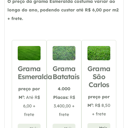
O preço da grama Esmeralda costuma variar ao
longo do ano, podendo custar até R$ 6,00 por m2
+ frete.
Grama
Grama
Grama
Esmeralda
Batatais
São
Carlos
preço por
4.000
preço por
M²:
Até R$
Placas:
R$
M²:
R$ 8,50
6,00 +
3.400,00 +
+ frete
frete
frete
Mais