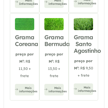
Mais
Mais
informações
Informações
informações
Grama
Grama
Grama
Coreana
Bermuda
Santo
Agostinho
preço por
preço por
preço por
M²:
R$
M²:
R$
M²:
R$ 9,50
11,50 +
13,50 +
+ frete
frete
frete
Mais
Mais
Mais
informações
informações
informações