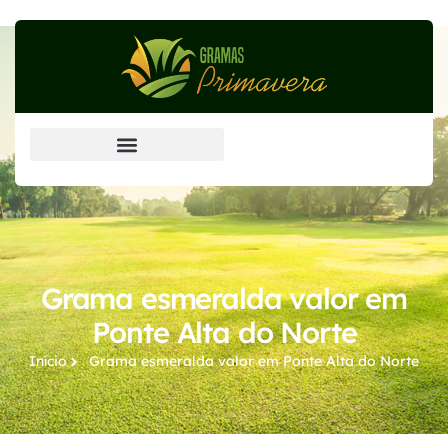
Grama Esmeralda (principal)
Grama esmeralda valor em
Ponte Alta do Norte
Início
Grama esmeralda valor​ em Ponte Alta do Norte