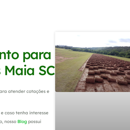
nto para
s Maia SC
ara atender cotações e
e caso tenha interesse
o, nosso
Blog
possui