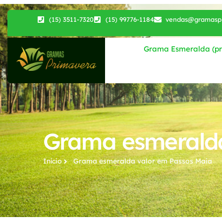
(15) 3511-7320
(15) 99776-1184
vendas@gramaspr
Grama Esmeralda (pri
Grama esmeralda
Início
Grama esmeralda valor​ em Passos Maia