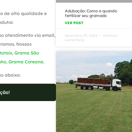
Adubação: Como e quando
s de alta qualidade e
fertilizar seu gramado
dutor.
VER POST
so atendimento via email,
dezembro 29, 2024
Nenhum
comentário
gramas. Nossas
atais
,
Grama São
nho
,
Grama Coreana
.
ão abaixo:
ção!