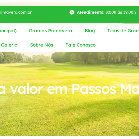
imavera.com.br
Atendimento:
8:00h às 19:00h
ncipal)
Gramas Primavera
Blog
Tipos de Gra
Galeria
Sobre Nós
Fale Conosco
 valor em Passos Ma