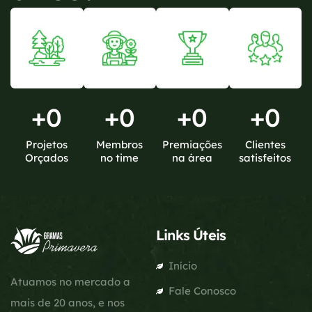
+
0
+
0
+
0
+
0
Projetos
Membros
Premiações
Clientes
Orçados
no time
na área
satisfeitos
Links Úteis
Início
Atuamos no mercado a
Fale Conosco
mais de 20 anos, e nos