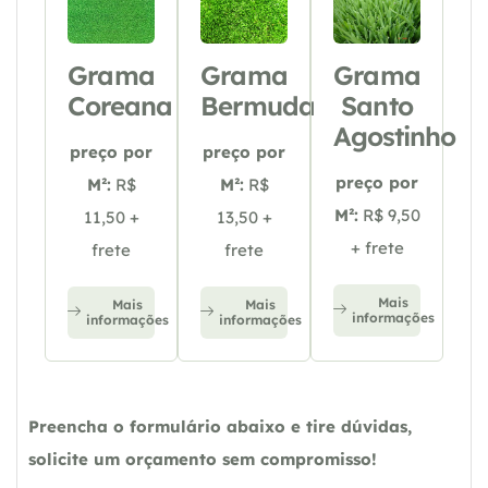
Grama
Grama
Grama
Coreana
Bermuda
Santo
Agostinho
preço por
preço por
preço por
M²:
R$
M²:
R$
M²:
R$ 9,50
11,50 +
13,50 +
+ frete
frete
frete
Mais
Mais
Mais
informações
informações
informações
Preencha o formulário abaixo e tire dúvidas,
solicite um orçamento sem compromisso!