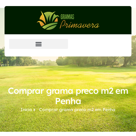
Grama Esmeralda (principal)
Comprar grama preco m2 em
Penha
Início
Comprar grama preco m2​ em Penha