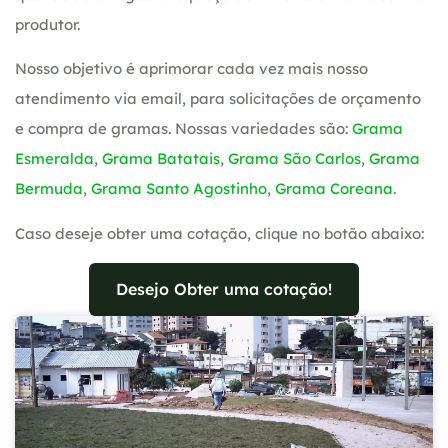
produtor.
Nosso objetivo é aprimorar cada vez mais nosso
atendimento via email, para solicitações de orçamento
e compra de gramas. Nossas variedades são:
Grama
Esmeralda
,
Grama Batatais
,
Grama São Carlos
,
Grama
Bermuda
,
Grama Santo Agostinho
,
Grama Coreana
.
Caso deseje obter uma cotação, clique no botão abaixo:
Desejo Obter uma cotação!