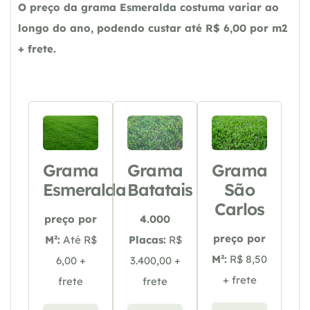
O preço da grama Esmeralda costuma variar ao
longo do ano, podendo custar até R$ 6,00 por m2
+ frete.
Grama
Grama
Grama
Esmeralda
Batatais
São
Carlos
preço por
4.000
preço por
M²:
Até R$
Placas:
R$
M²:
R$ 8,50
6,00 +
3.400,00 +
+ frete
frete
frete