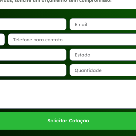
úvidas, solicite um orçamento sem compromisso!
Solicitar Cotação