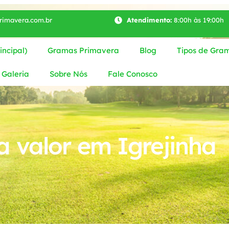
imavera.com.br
Atendimento:
8:00h às 19:00h
ncipal)
Gramas Primavera
Blog
Tipos de Gra
Galeria
Sobre Nós
Fale Conosco
 valor em Igrejinha