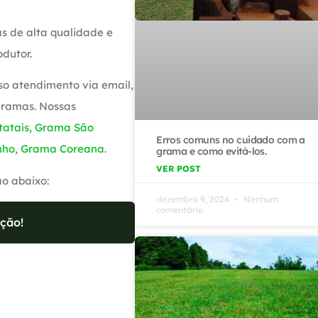
s de alta qualidade e
dutor.
so atendimento via email,
gramas. Nossas
atais
,
Grama São
Erros comuns no cuidado com a
nho
,
Grama Coreana
.
grama e como evitá-los.
VER POST
ão abaixo:
dezembro 9, 2024
Nenhum
comentário
ção!