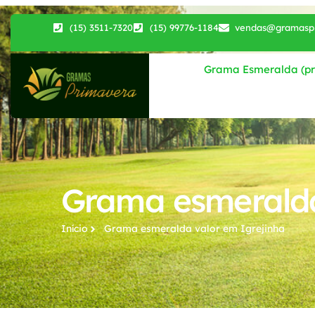
(15) 3511-7320
(15) 99776-1184
vendas@gramaspr
Grama Esmeralda (pri
Grama esmeralda
Início
Grama esmeralda valor​ em Igrejinha