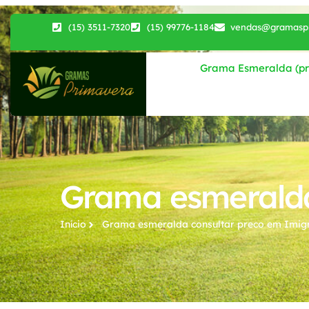
(15) 3511-7320
(15) 99776-1184
vendas@gramaspr
Grama Esmeralda (pri
Grama esmeralda
Início
Grama esmeralda consultar preco​ em Imig