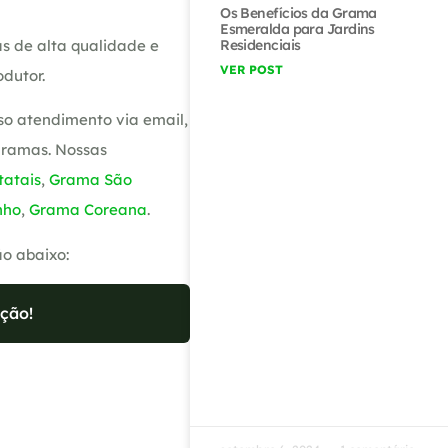
Os Benefícios da Grama
Esmeralda para Jardins
s de alta qualidade e
Residenciais
VER POST
dutor.
so atendimento via email,
gramas. Nossas
atais
,
Grama São
nho
,
Grama Coreana
.
ão abaixo:
ção!