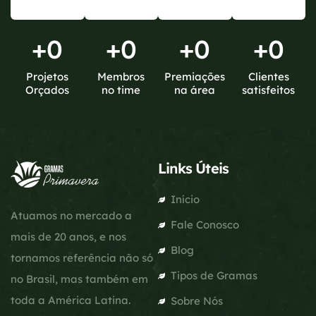
+
0
+
0
+
0
+
0
Projetos
Membros
Premiações
Clientes
Orçados
no time
na área
satisfeitos
Links Úteis
Início
Atuamos no mercado a
Fale Conosco
mais de 20 anos, e nos
Blog
tornamos referência não só
Tipos de Gramas
no Brasil, mas também em
toda a América Latina.
Sobre Nós