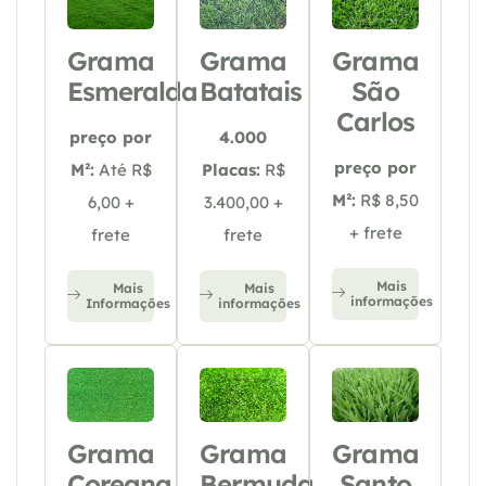
Grama
Grama
Grama
Esmeralda
Batatais
São
Carlos
preço por
4.000
preço por
M²:
Até R$
Placas:
R$
M²:
R$ 8,50
6,00 +
3.400,00 +
+ frete
frete
frete
Mais
Mais
Mais
informações
Informações
informações
Grama
Grama
Grama
Coreana
Bermuda
Santo