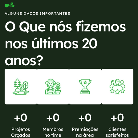
ALGUNS DADOS IMPORTANTES
O Que nós fizemos
nos últimos 20
anos?
+
0
+
0
+
0
+
0
Projetos
Membros
Premiações
Clientes
Orçados
no time
na área
satisfeitos