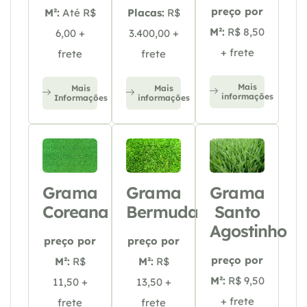
preço por
M²:
Até R$
Placas:
R$
M²:
R$ 8,50
6,00 +
3.400,00 +
+ frete
frete
frete
Mais
Mais
Mais
informações
Informações
informações
Grama
Grama
Grama
Coreana
Bermuda
Santo
Agostinho
preço por
preço por
preço por
M²:
R$
M²:
R$
M²:
R$ 9,50
11,50 +
13,50 +
+ frete
frete
frete