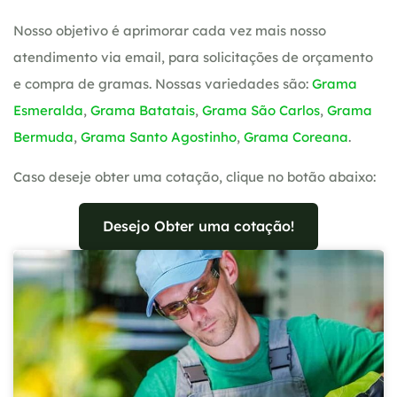
Nosso objetivo é aprimorar cada vez mais nosso
atendimento via email, para solicitações de orçamento
e compra de gramas. Nossas variedades são:
Grama
Esmeralda
,
Grama Batatais
,
Grama São Carlos
,
Grama
Bermuda
,
Grama Santo Agostinho
,
Grama Coreana
.
Caso deseje obter uma cotação, clique no botão abaixo:
Desejo Obter uma cotação!