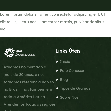
Lorem ipsum dolor sit amet, consectetur adipiscing elit. Ut
elit tellus, luctus nec ullamcorper mattis, pulvinar dapibus
leo.
Links Úteis
Início
Atuamos no mercado a
Fale Conosco
mais de 20 anos, e nos
Blog
tornamos referência não só
Tipos de Gramas
no Brasil, mas também em
toda a América Latina.
Sobre Nós
Atendemos todas as regiões