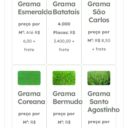
Grama
Grama
Grama
Esmeralda
Batatais
São
Carlos
preço por
4.000
preço por
M²:
Até R$
Placas:
R$
M²:
R$ 8,50
6,00 +
3.400,00 +
+ frete
frete
frete
Grama
Grama
Grama
Coreana
Bermuda
Santo
Agostinho
preço por
preço por
preço por
M²:
R$
M²:
R$