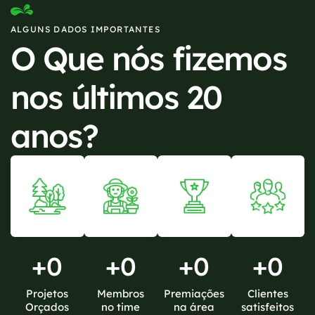
ALGUNS DADOS IMPORTANTES
O Que nós fizemos
nos últimos 20
anos?
+
0
+
0
+
0
+
0
Projetos
Membros
Premiações
Clientes
Orçados
no time
na área
satisfeitos