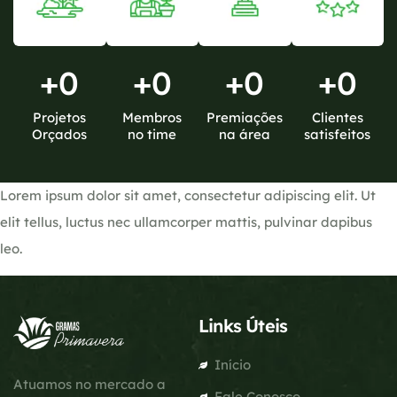
+
0
+
0
+
0
+
0
Projetos
Membros
Premiações
Clientes
Orçados
no time
na área
satisfeitos
Lorem ipsum dolor sit amet, consectetur adipiscing elit. Ut
elit tellus, luctus nec ullamcorper mattis, pulvinar dapibus
leo.
Links Úteis
Início
Atuamos no mercado a
Fale Conosco