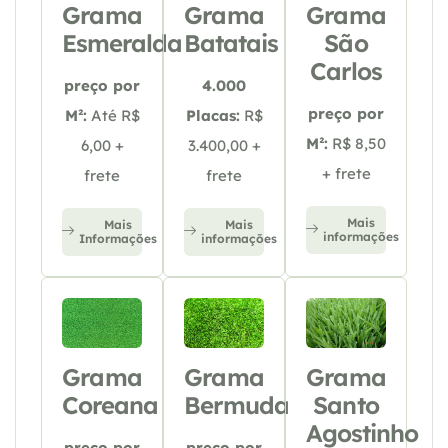
Grama
Grama
Grama
Esmeralda
Batatais
São
Carlos
preço por
4.000
preço por
M²:
Até R$
Placas:
R$
M²:
R$ 8,50
6,00 +
3.400,00 +
+ frete
frete
frete
Mais
Mais
Mais
informações
Informações
informações
Grama
Grama
Grama
Coreana
Bermuda
Santo
Agostinho
preço por
preço por