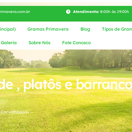
imavera.com.br
Atendimento:
8:00h às 19:00h
ncipal)
Gramas Primavera
Blog
Tipos de Gra
Galeria
Sobre Nós
Fale Conosco
e , platôs e barranc
 Carvalhópolis