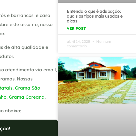
Entenda o que é adubação:
ôs e barrancos, e caso
quais os tipos mais usados e
dicas
bre este assunto, nosso
VER POST
ar.
abril 14, 2025
Nenhum
comentário
s de alta qualidade e
dutor.
so atendimento via email,
gramas. Nossas
atais
,
Grama São
nho
,
Grama Coreana
.
ão abaixo:
ção!