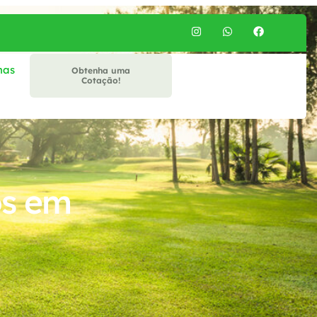
mas
Obtenha uma
Cotação!
os em