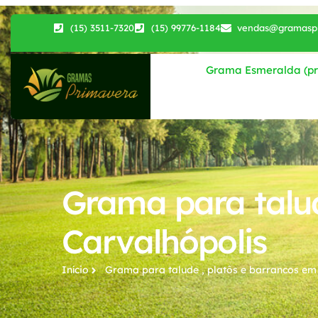
(15) 3511-7320
(15) 99776-1184
vendas@gramaspr
Grama Esmeralda (pri
Grama para talud
Carvalhópolis
Início
Grama para talude , platôs e barrancos​ em