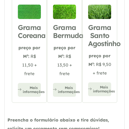
Grama
Grama
Grama
Coreana
Bermuda
Santo
Agostinho
preço por
preço por
preço por
M²:
R$
M²:
R$
M²:
R$ 9,50
11,50 +
13,50 +
+ frete
frete
frete
Mais
Mais
Mais
informações
informações
informações
Preencha o formulário abaixo e tire dúvidas,
solicite um orçamento sem compromisso!