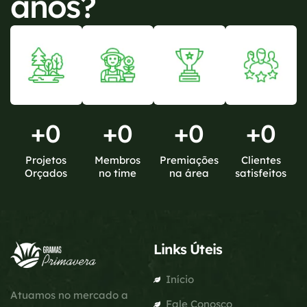
anos?
+
0
+
0
+
0
+
0
Projetos
Membros
Premiações
Clientes
Orçados
no time
na área
satisfeitos
Links Úteis
Início
Atuamos no mercado a
Fale Conosco