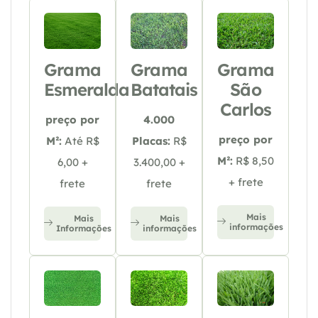
Grama
Grama
Grama
Esmeralda
Batatais
São
Carlos
preço por
4.000
preço por
M²:
Até R$
Placas:
R$
M²:
R$ 8,50
6,00 +
3.400,00 +
+ frete
frete
frete
Mais
Mais
Mais
informações
Informações
informações