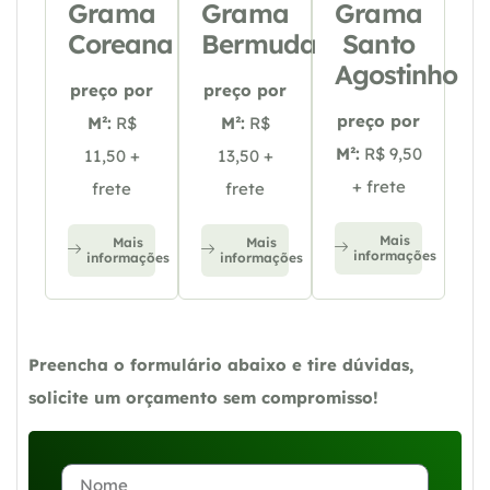
Grama
Grama
Grama
Coreana
Bermuda
Santo
Agostinho
preço por
preço por
preço por
M²:
R$
M²:
R$
M²:
R$ 9,50
11,50 +
13,50 +
+ frete
frete
frete
Mais
Mais
Mais
informações
informações
informações
Preencha o formulário abaixo e tire dúvidas,
solicite um orçamento sem compromisso!