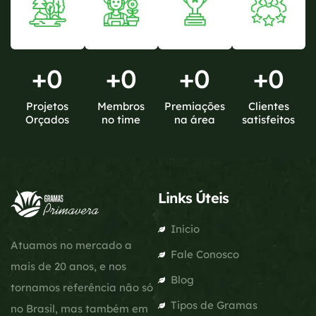
+
0
+
0
+
0
+
0
Projetos
Membros
Premiações
Clientes
Orçados
no time
na área
satisfeitos
Links Úteis
Início
Atuamos no mercado a
Fale Conosco
mais de 20 anos, e nos
Blog
tornamos referência não só
Tipos de Gramas
no Brasil, mas também em