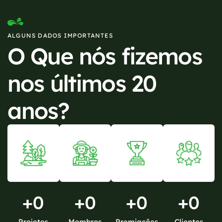
ALGUNS DADOS IMPORTANTES
O Que nós fizemos
nos últimos 20
anos?
+
0
+
0
+
0
+
0
Projetos
Membros
Premiações
Clientes