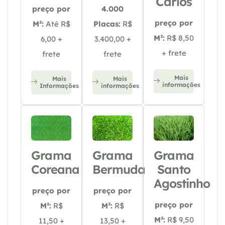
Carlos
preço por
4.000
preço por
M²:
Até R$
Placas:
R$
M²:
R$ 8,50
6,00 +
3.400,00 +
+ frete
frete
frete
Mais
Mais
Mais
informações
Informações
informações
Grama
Grama
Grama
Coreana
Bermuda
Santo
Agostinho
preço por
preço por
preço por
M²:
R$
M²:
R$
M²:
R$ 9,50
11,50 +
13,50 +