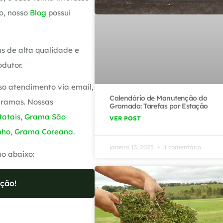
o, nosso
Blog
possui
s de alta qualidade e
dutor.
so atendimento via email,
Calendário de Manutenção do
gramas. Nossas
Gramado: Tarefas por Estação
atais
,
Grama São
VER POST
nho
,
Grama Coreana
.
janeiro 13, 2025
1 comentário
ão abaixo:
ção!