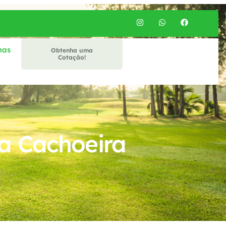
mas
Obtenha uma
Cotação!
a Cachoeira