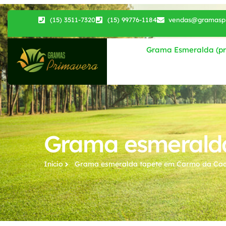
(15) 3511-7320
(15) 99776-1184
vendas@gramaspr
Grama Esmeralda (pri
Grama esmeralda
Início
Grama esmeralda tapete​ em Carmo da Cac