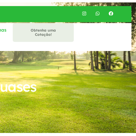
mas
Obtenha uma
Cotação!
uases