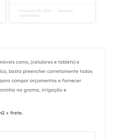
fevereiro 28, 2025
Nenhum
comentário
óveis como, (celulares e tablets) e
ico, basta preencher corretamente todos
 para compor orçamentos e fornecer
daninha na grama, irrigação e
 + frete.