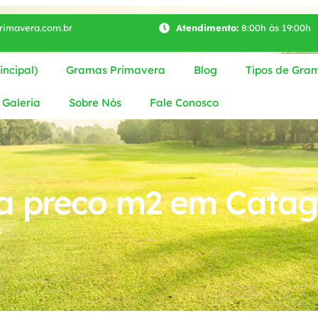
imavera.com.br
Atendimento:
8:00h às 19:00h
ncipal)
Gramas Primavera
Blog
Tipos de Gra
Galeria
Sobre Nós
Fale Conosco
a preco m2 em Catag
s