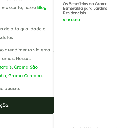
Os Benefícios da Grama
te assunto, nosso
Blog
Esmeralda para Jardins
Residenciais
VER POST
s de alta qualidade e
dutor.
so atendimento via email,
gramas. Nossas
atais
,
Grama São
nho
,
Grama Coreana
.
ão abaixo:
ção!