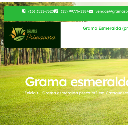
(15) 3511-7320
(15) 99776-1184
vendas@gramaspr
Grama Esmeralda (pri
Grama esmerald
Início
Grama esmeralda preco m2​ em Cataguase