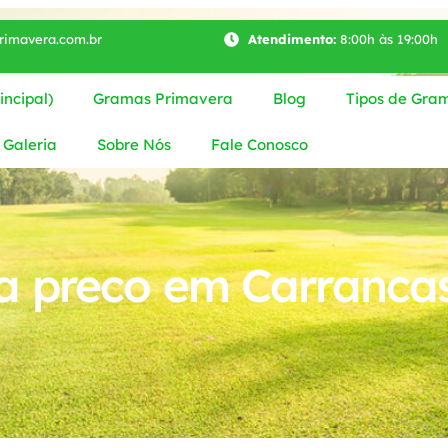
imavera.com.br
Atendimento:
8:00h às 19:00h
ncipal)
Gramas Primavera
Blog
Tipos de Gra
Galeria
Sobre Nós
Fale Conosco
a preco em Carranca