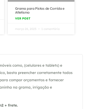
Grama para Pistas de Corrida e
Atletismo
VER POST
março 26, 2025
1 comentário
óveis como, (celulares e tablets) e
ico, basta preencher corretamente todos
 para compor orçamentos e fornecer
daninha na grama, irrigação e
 + frete.