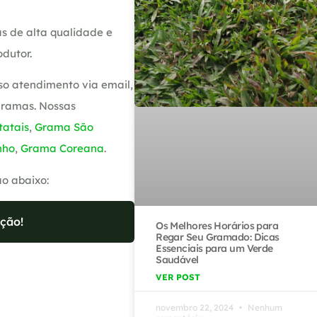
s de alta qualidade e
dutor.
so atendimento via email,
gramas. Nossas
atais
,
Grama São
nho
,
Grama Coreana
.
ão abaixo:
ção!
Os Melhores Horários para
Regar Seu Gramado: Dicas
Essenciais para um Verde
Saudável
VER POST
novembro 22, 2024
Nenhum