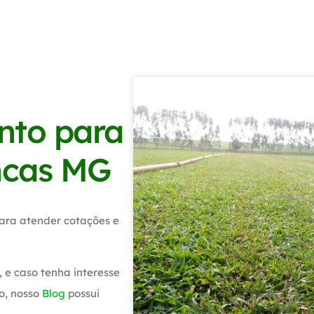
nto para
ncas MG
ara atender cotações e
 e caso tenha interesse
o, nosso
Blog
possui