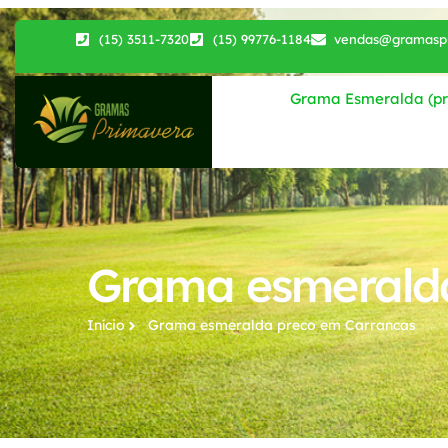
(15) 3511-7320
(15) 99776-1184
vendas@gramaspr
Grama Esmeralda (pri
Grama esmerald
Início
Grama esmeralda preco​ em Carrancas