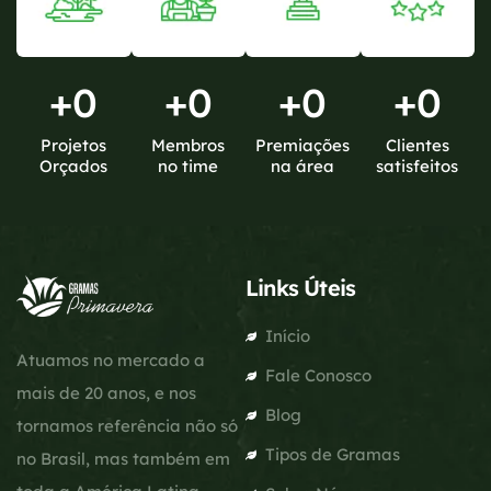
+
0
+
0
+
0
+
0
Projetos
Membros
Premiações
Clientes
Orçados
no time
na área
satisfeitos
Links Úteis
Início
Atuamos no mercado a
Fale Conosco
mais de 20 anos, e nos
Blog
tornamos referência não só
Tipos de Gramas
no Brasil, mas também em