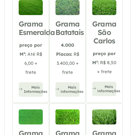
Grama
Grama
Grama
Esmeralda
Batatais
São
Carlos
preço por
4.000
preço por
M²:
Até R$
Placas:
R$
M²:
R$ 8,50
6,00 +
3.400,00 +
+ frete
frete
frete
Mais
Mais
Mais
informações
Informações
informações
Grama
Grama
Grama