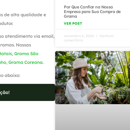
Por Que Confiar na Nossa
Empresa para Sua Compra de
s de alta qualidade e
Grama
dutor.
VER POST
so atendimento via email,
novembro 6, 2024
Nenhum
comentário
gramas. Nossas
atais
,
Grama São
nho
,
Grama Coreana
.
ão abaixo:
ção!