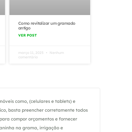
Como revitalizar um gramado
antigo
VER POST
março 11, 2025
Nenhum
comentário
óveis como, (celulares e tablets) e
ico, basta preencher corretamente todos
 para compor orçamentos e fornecer
daninha na grama, irrigação e