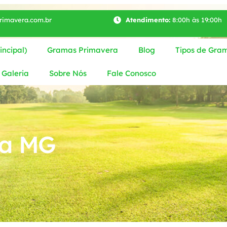
imavera.com.br
Atendimento:
8:00h às 19:00h
ncipal)
Gramas Primavera
Blog
Tipos de Gra
Galeria
Sobre Nós
Fale Conosco
ra MG