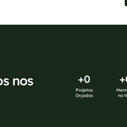
os nos
+
0
+
Projetos
Mem
Orçados
no t