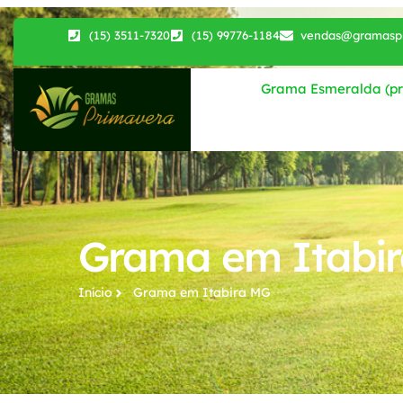
(15) 3511-7320
(15) 99776-1184
vendas@gramaspr
Grama Esmeralda (pri
Grama em Itabi
Início
Grama em Itabira MG