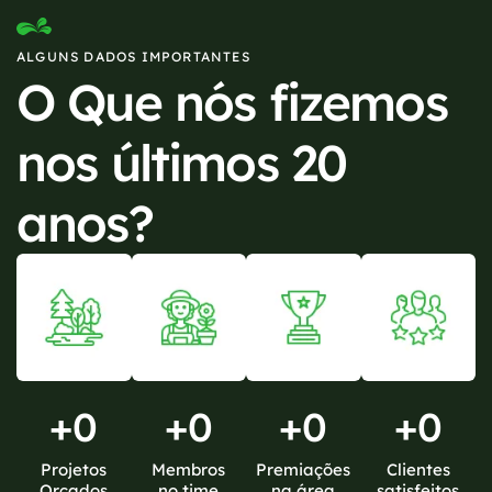
ALGUNS DADOS IMPORTANTES
O Que nós fizemos
nos últimos 20
anos?
+
0
+
0
+
0
+
0
Projetos
Membros
Premiações
Clientes
Orçados
no time
na área
satisfeitos