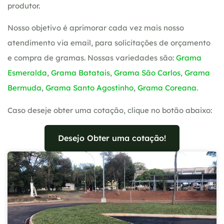
produtor.
Nosso objetivo é aprimorar cada vez mais nosso
atendimento via email, para solicitações de orçamento
e compra de gramas. Nossas variedades são:
Grama
Esmeralda
,
Grama Batatais
,
Grama São Carlos
,
Grama
Bermuda
,
Grama Santo Agostinho
,
Grama Coreana
.
Caso deseje obter uma cotação, clique no botão abaixo:
Desejo Obter uma cotação!