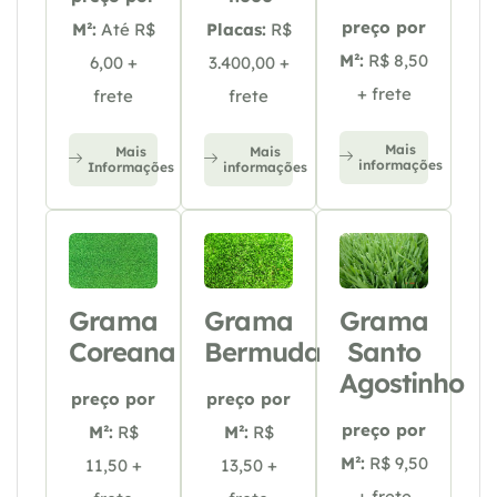
preço por
M²:
Até R$
Placas:
R$
M²:
R$ 8,50
6,00 +
3.400,00 +
+ frete
frete
frete
Mais
Mais
Mais
informações
Informações
informações
Grama
Grama
Grama
Coreana
Bermuda
Santo
Agostinho
preço por
preço por
preço por
M²:
R$
M²:
R$
M²:
R$ 9,50
11,50 +
13,50 +
+ frete