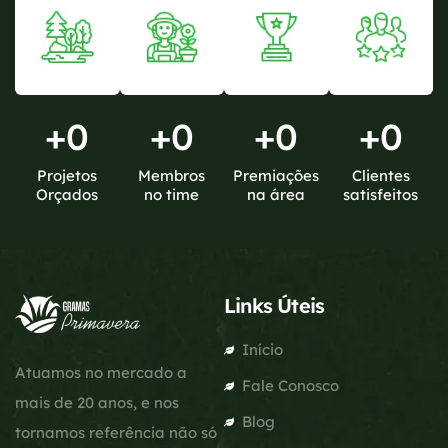
+
0
+
0
+
0
+
0
Projetos
Membros
Premiações
Clientes
Orçados
no time
na área
satisfeitos
Links Úteis
Início
Atuamos no mercado a
Fale Conosco
mais de 20 anos, e nos
Blog
tornamos referência não só