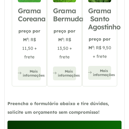
Grama
Grama
Grama
Coreana
Bermuda
Santo
Agostinho
preço por
preço por
preço por
M²:
R$
M²:
R$
M²:
R$ 9,50
11,50 +
13,50 +
+ frete
frete
frete
Mais
Mais
Mais
informações
informações
informações
Preencha o formulário abaixo e tire dúvidas,
solicite um orçamento sem compromisso!