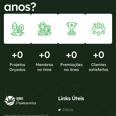
anos?
+
0
+
0
+
0
+
0
Projetos
Membros
Premiações
Clientes
Orçados
no time
na área
satisfeitos
Links Úteis
Início
Atuamos no mercado a