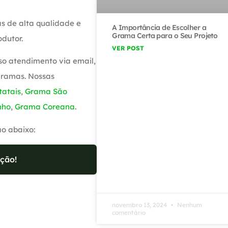
s de alta qualidade e
A Importância de Escolher a
Grama Certa para o Seu Projeto
dutor.
VER POST
so atendimento via email,
gramas. Nossas
atais
,
Grama São
nho
,
Grama Coreana
.
ão abaixo:
ção!
novembro 13, 2024
Nenhum
comentário