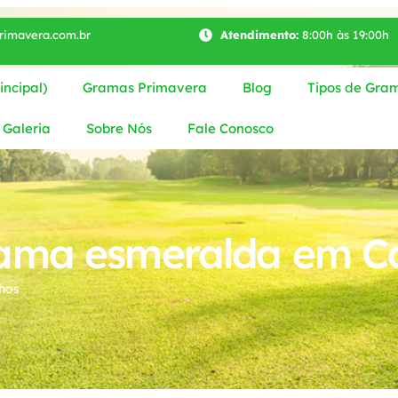
imavera.com.br
Atendimento:
8:00h às 19:00h
ncipal)
Gramas Primavera
Blog
Tipos de Gra
Galeria
Sobre Nós
Fale Conosco
ama esmeralda em C
hos