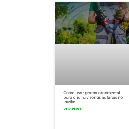
Como usar grama ornamental
para criar divisórias naturais no
jardim
VER POST