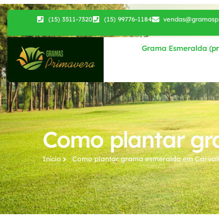
(15) 3511-7320
(15) 99776-1184
vendas@gramaspr
Grama Esmeralda (pri
Como plantar gr
Início
Como plantar grama esmeralda​ em Carval