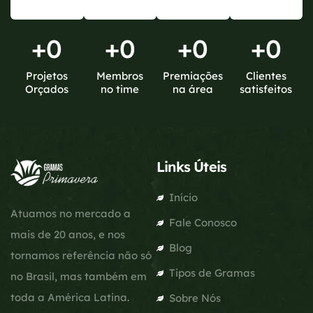
+
0
+
0
+
0
+
0
Projetos
Membros
Premiações
Clientes
Orçados
no time
na área
satisfeitos
Links Úteis
Início
Atuamos no mercado a
Fale Conosco
mais de 20 anos, e nos
Blog
tornamos referência não só
Tipos de Gramas
no Brasil, mas também em
toda a América Latina.
Sobre Nós