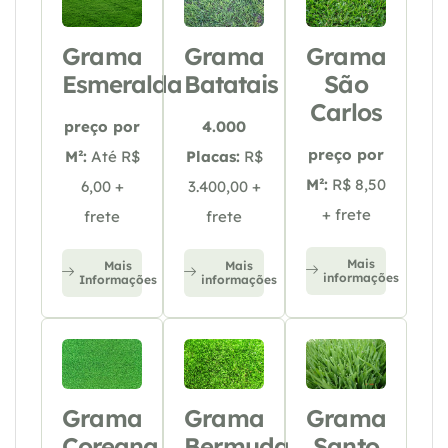
Grama
Grama
Grama
Esmeralda
Batatais
São
Carlos
preço por
4.000
preço por
M²:
Até R$
Placas:
R$
M²:
R$ 8,50
6,00 +
3.400,00 +
+ frete
frete
frete
Mais
Mais
Mais
informações
Informações
informações
Grama
Grama
Grama
Coreana
Bermuda
Santo