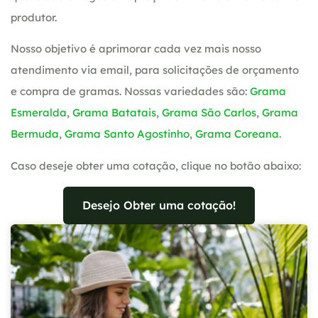
produtor.
Nosso objetivo é aprimorar cada vez mais nosso
atendimento via email, para solicitações de orçamento
e compra de gramas. Nossas variedades são:
Grama
Esmeralda
,
Grama Batatais
,
Grama São Carlos
,
Grama
Bermuda
,
Grama Santo Agostinho
,
Grama Coreana
.
Caso deseje obter uma cotação, clique no botão abaixo:
Desejo Obter uma cotação!