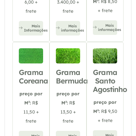
M²:
R$ 8,50
6,00 +
3.400,00 +
+ frete
frete
frete
Mais
Mais
Mais
informações
Informações
informações
Grama
Grama
Grama
Coreana
Bermuda
Santo
Agostinho
preço por
preço por
preço por
M²:
R$
M²:
R$
M²:
R$ 9,50
11,50 +
13,50 +
+ frete
frete
frete
Mais
Mais
Mais