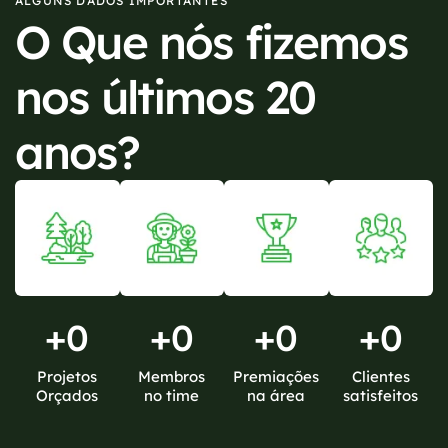
ALGUNS DADOS IMPORTANTES
O Que nós fizemos
nos últimos 20
anos?
+
0
+
0
+
0
+
0
Projetos
Membros
Premiações
Clientes
Orçados
no time
na área
satisfeitos