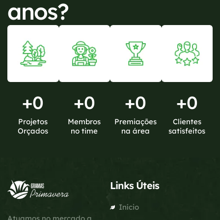
anos?
+
0
+
0
+
0
+
0
Projetos
Membros
Premiações
Clientes
Orçados
no time
na área
satisfeitos
Links Úteis
Início
Atuamos no mercado a