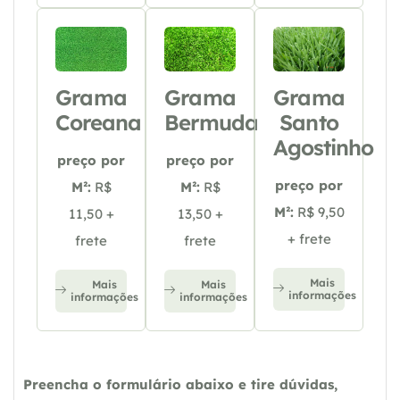
Grama
Grama
Grama
Coreana
Bermuda
Santo
Agostinho
preço por
preço por
preço por
M²:
R$
M²:
R$
M²:
R$ 9,50
11,50 +
13,50 +
+ frete
frete
frete
Mais
Mais
Mais
informações
informações
informações
Preencha o formulário abaixo e tire dúvidas,