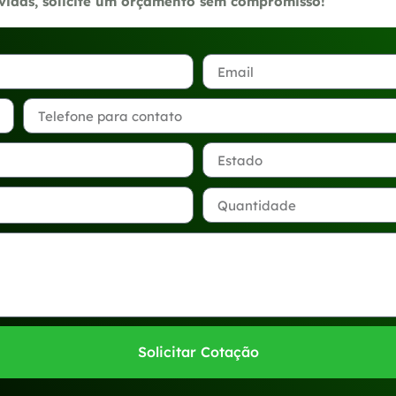
úvidas, solicite um orçamento sem compromisso!
Solicitar Cotação