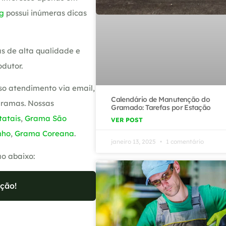
g
possui inúmeras dicas
s de alta qualidade e
dutor.
so atendimento via email,
Calendário de Manutenção do
gramas. Nossas
Gramado: Tarefas por Estação
atais
,
Grama São
VER POST
nho
,
Grama Coreana
.
janeiro 13, 2025
1 comentário
ão abaixo:
ção!