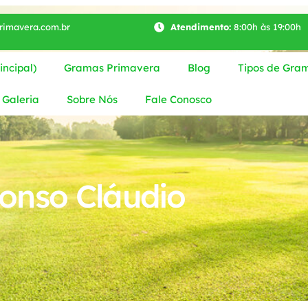
imavera.com.br
Atendimento:
8:00h às 19:00h
ncipal)
Gramas Primavera
Blog
Tipos de Gra
Galeria
Sobre Nós
Fale Conosco
onso Cláudio