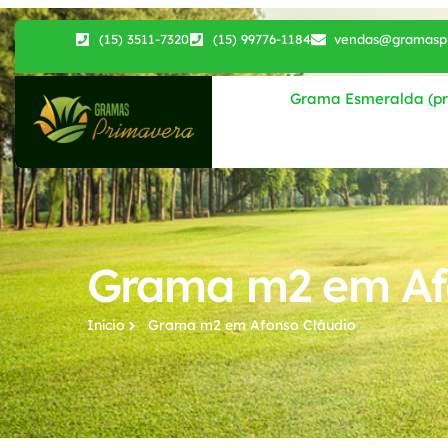
(15) 3511-7320
(15) 99776-1184
vendas@gramaspr
Grama Esmeralda (pri
Grama m2 em Af
Início
Grama m2​ em Afonso Cláudio