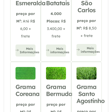
Esmeralda
Batatais
São
Carlos
preço por
4.000
preço por
M²:
Até R$
Placas:
R$
M²:
R$ 8,50
6,00 +
3.400,00 +
+ frete
frete
frete
Mais
Mais
Mais
informações
Informações
informações
Grama
Grama
Grama
Coreana
Bermuda
Santo
Agostinho
preço por
preço por
preço por
M²:
R$
M²:
R$