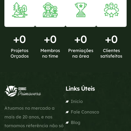
+
0
+
0
+
0
+
0
Projetos
Membros
Premiações
Clientes
Orçados
no time
na área
satisfeitos
Links Úteis
Início
Atuamos no mercado a
Fale Conosco
mais de 20 anos, e nos
Blog
tornamos referência não só