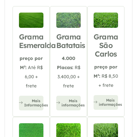
Grama
Grama
Grama
Esmeralda
Batatais
São
Carlos
preço por
4.000
preço por
M²:
Até R$
Placas:
R$
M²:
R$ 8,50
6,00 +
3.400,00 +
+ frete
frete
frete
Mais
Mais
Mais
informações
Informações
informações