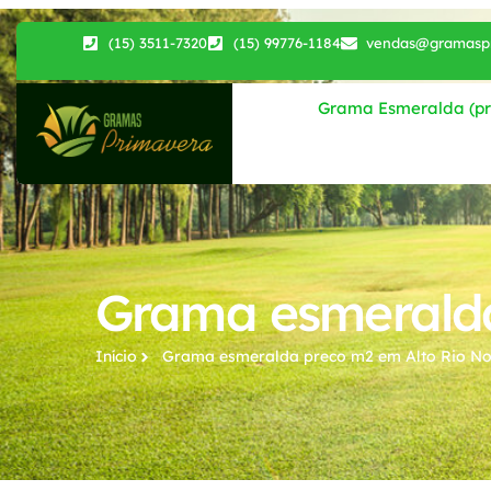
(15) 3511-7320
(15) 99776-1184
vendas@gramaspr
Grama Esmeralda (pri
Grama esmeralda
Início
Grama esmeralda preco m2​ em Alto Rio N