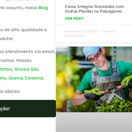
Como Integrar Gramados com
te assunto, nosso
Blog
Outras Plantas no Paisagismo
VER POST
s de alta qualidade e
dezembro 13, 2024
Nenhum
comentário
dutor.
so atendimento via email,
gramas. Nossas
atais
,
Grama São
nho
,
Grama Coreana
.
ão abaixo:
ção!