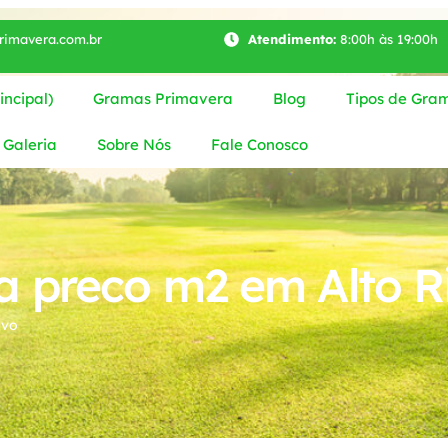
imavera.com.br
Atendimento:
8:00h às 19:00h
ncipal)
Gramas Primavera
Blog
Tipos de Gra
Galeria
Sobre Nós
Fale Conosco
 preco m2 em Alto R
ovo