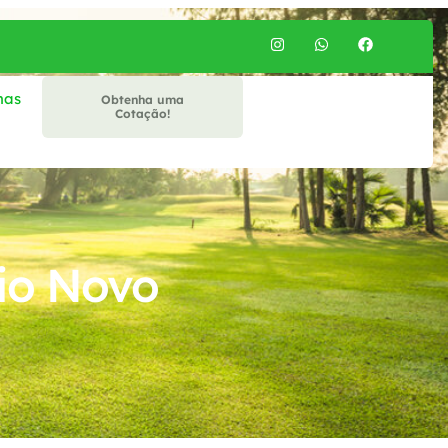
mas
Obtenha uma
Cotação!
io Novo