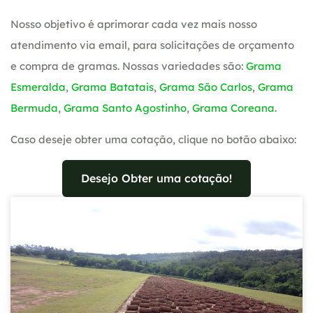
Nosso objetivo é aprimorar cada vez mais nosso
atendimento via email, para solicitações de orçamento
e compra de gramas. Nossas variedades são:
Grama
Esmeralda
,
Grama Batatais
,
Grama São Carlos
,
Grama
Bermuda
,
Grama Santo Agostinho
,
Grama Coreana
.
Caso deseje obter uma cotação, clique no botão abaixo:
Desejo Obter uma cotação!