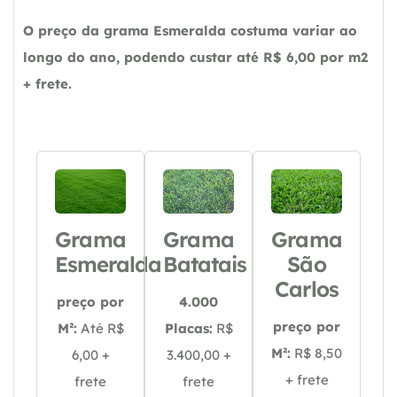
O preço da grama Esmeralda costuma variar ao
longo do ano, podendo custar até R$ 6,00 por m2
+ frete.
Grama
Grama
Grama
Esmeralda
Batatais
São
Carlos
preço por
4.000
preço por
M²:
Até R$
Placas:
R$
M²:
R$ 8,50
6,00 +
3.400,00 +
+ frete
frete
frete