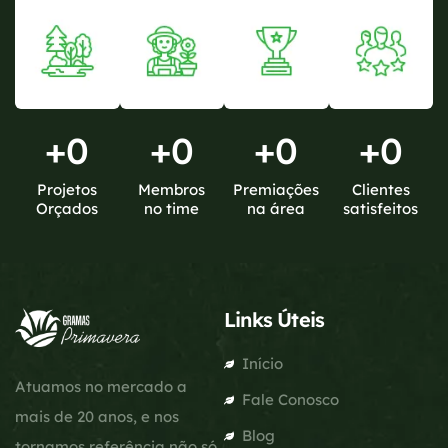
+
0
+
0
+
0
+
0
Projetos
Membros
Premiações
Clientes
Orçados
no time
na área
satisfeitos
Links Úteis
Início
Atuamos no mercado a
Fale Conosco
mais de 20 anos, e nos
Blog
tornamos referência não só