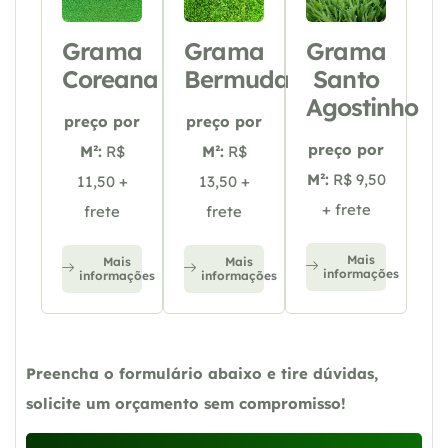
Grama
Grama
Grama
Coreana
Bermuda
Santo
Agostinho
preço por
preço por
preço por
M²:
R$
M²:
R$
M²:
R$ 9,50
11,50 +
13,50 +
+ frete
frete
frete
Mais
Mais
Mais
informações
informações
informações
Preencha o formulário abaixo e tire dúvidas,
solicite um orçamento sem compromisso!