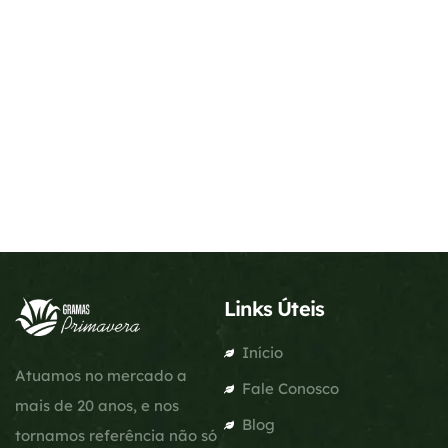
Links Úteis
Início
Atuamos no mercado a
Fale Conosco
mais de 20 anos, e nos
Blog
tornamos referência não só