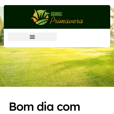
Grama Esmeralda (principal)
Bom dia com