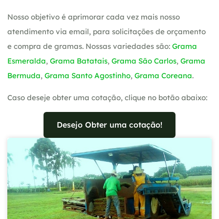
Nosso objetivo é aprimorar cada vez mais nosso
atendimento via email, para solicitações de orçamento
e compra de gramas. Nossas variedades são:
Grama
Esmeralda
,
Grama Batatais
,
Grama São Carlos
,
Grama
Bermuda
,
Grama Santo Agostinho
,
Grama Coreana
.
Caso deseje obter uma cotação, clique no botão abaixo:
Desejo Obter uma cotação!