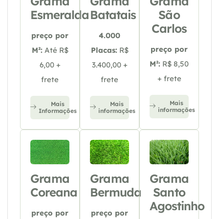
Grama
Grama
Grama
Esmeralda
Batatais
São
Carlos
preço por
4.000
preço por
M²:
Até R$
Placas:
R$
M²:
R$ 8,50
6,00 +
3.400,00 +
+ frete
frete
frete
Mais
Mais
Mais
informações
Informações
informações
Grama
Grama
Grama
Coreana
Bermuda
Santo
Agostinho
preço por
preço por