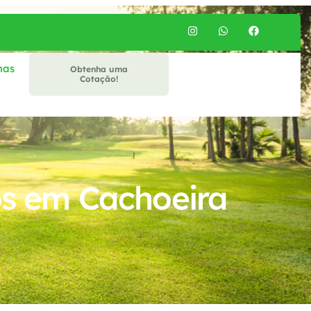
mas
Obtenha uma
Cotação!
os em Cachoeira