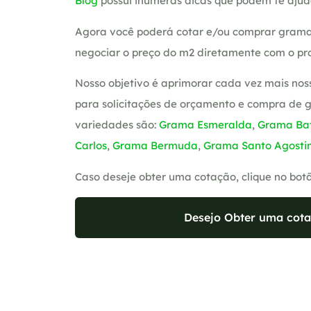
Blog
possui inúmeras dicas que podem te ajud
Agora você poderá cotar e/ou comprar grama
negociar o preço do m2 diretamente com o pro
Nosso objetivo é aprimorar cada vez mais nos
para solicitações de orçamento e compra de 
variedades são:
Grama Esmeralda
,
Grama Bat
Carlos
,
Grama Bermuda
,
Grama Santo Agosti
Caso deseje obter uma cotação, clique no bot
Desejo Obter uma cota