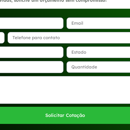
úvidas, solicite um orçamento sem compromisso!
Solicitar Cotação