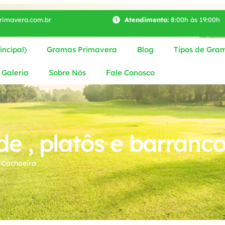
imavera.com.br
Atendimento:
8:00h às 19:00h
ncipal)
Gramas Primavera
Blog
Tipos de Gra
Galeria
Sobre Nós
Fale Conosco
e , platôs e barranc
 Cachoeira