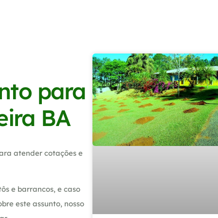
nto para
eira BA
ara atender cotações e
ôs e barrancos, e caso
bre este assunto, nosso