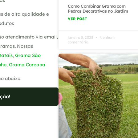
ar.
Como Combinar Grama com
Pedras Decorativas no Jardim
s de alta qualidade e
VER POST
dutor.
so atendimento via email,
janeiro 3, 2025
Nenhum
comentário
gramas. Nossas
atais
,
Grama São
nho
,
Grama Coreana
.
ão abaixo:
ção!