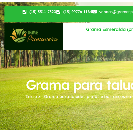
(15) 3511-7320
(15) 99776-1184
vendas@gramaspr
Grama Esmeralda (pri
Grama para talud
Início
Grama para talude , platôs e barrancos​ em