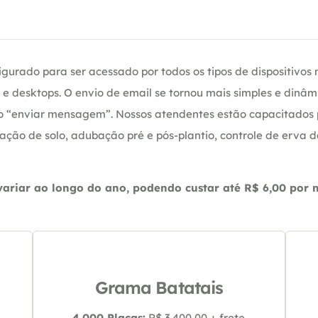
gurado para ser acessado por todos os tipos de dispositivos m
e desktops. O envio de email se tornou mais simples e dinâm
ção “enviar mensagem”. Nossos atendentes estão capacitados
ação de solo, adubação pré e pós-plantio, controle de erva 
riar ao longo do ano, podendo custar até R$ 6,00 por m2
Grama Batatais
4.000 Placas:
R$ 3.400,00 + frete