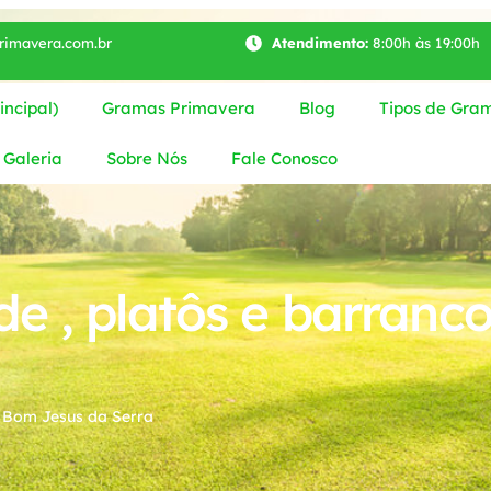
imavera.com.br
Atendimento:
8:00h às 19:00h
ncipal)
Gramas Primavera
Blog
Tipos de Gra
Galeria
Sobre Nós
Fale Conosco
e , platôs e barran
m Bom Jesus da Serra