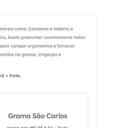
óveis como, (celulares e tablets) e
ico, basta preencher corretamente todos
 para compor orçamentos e fornecer
daninha na grama, irrigação e
 + frete.
Grama São Carlos
preço por M²:
R$ 8,50 + frete