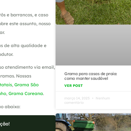
ôs e barrancos, e caso
bre este assunto, nosso
ar.
s de alta qualidade e
dutor.
so atendimento via email,
Grama para casas de praia:
gramas. Nossas
como manter saudável
atais
,
Grama São
VER POST
nho
,
Grama Coreana
.
março 14, 2025
Nenhum
comentário
ão abaixo:
ção!