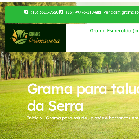
(15) 3511-7320
(15) 99776-1184
vendas@gramaspr
Grama Esmeralda (pri
Grama para talud
da Serra
Início
Grama para talude , platôs e barrancos​ e