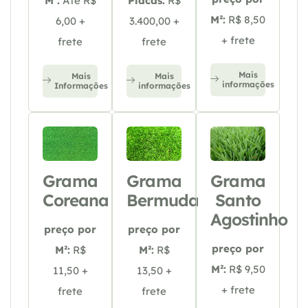
M²:
Até R$
Placas:
R$
M²:
R$ 8,50
6,00 +
3.400,00 +
+ frete
frete
frete
Mais
Mais
Mais
informações
Informações
informações
Grama
Grama
Grama
Coreana
Bermuda
Santo
Agostinho
preço por
preço por
preço por
M²:
R$
M²:
R$
M²:
R$ 9,50
11,50 +
13,50 +
+ frete
frete
frete