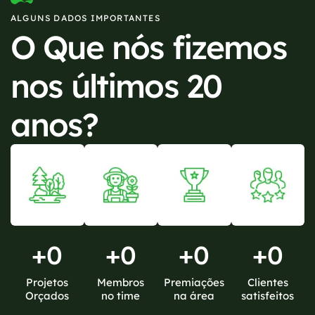
ALGUNS DADOS IMPORTANTES
O Que nós fizemos
nos últimos 20
anos?
+
0
+
0
+
0
+
0
Projetos
Membros
Premiações
Clientes
Orçados
no time
na área
satisfeitos