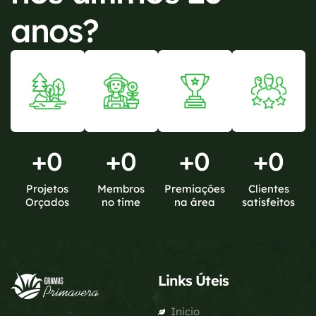
anos?
+
0
+
0
+
0
+
0
Projetos
Membros
Premiações
Clientes
Orçados
no time
na área
satisfeitos
Links Úteis
Início