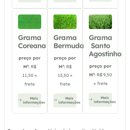
Grama
Grama
Grama
Coreana
Bermuda
Santo
Agostinho
preço por
preço por
preço por
M²:
R$
M²:
R$
M²:
R$ 9,50
11,50 +
13,50 +
+ frete
frete
frete
Mais
Mais
Mais
informações
informações
informações