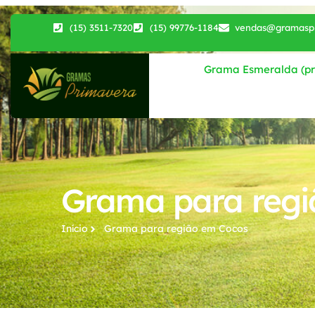
(15) 3511-7320
(15) 99776-1184
vendas@gramaspr
Grama Esmeralda (pri
Grama para regi
Início
Grama para região​ em Cocos