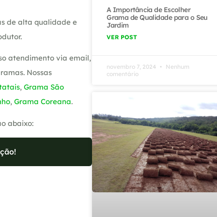
A Importância de Escolher
Grama de Qualidade para o Seu
s de alta qualidade e
Jardim
dutor.
VER POST
so atendimento via email,
novembro 7, 2024
Nenhum
gramas. Nossas
comentário
atais
,
Grama São
nho
,
Grama Coreana
.
ão abaixo:
ção!