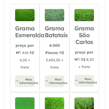
Grama
Grama
Grama
Esmeralda
Batatais
São
Carlos
preço por
4.000
preço por
M²:
Até R$
Placas:
R$
M²:
R$ 8,50
6,00 +
3.400,00 +
+ frete
frete
frete
Mais
Mais
Mais
informações
Informações
informações