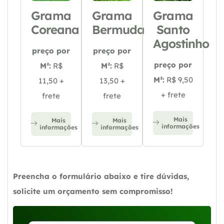
Grama
Grama
Grama
Coreana
Bermuda
Santo
Agostinho
preço por
preço por
preço por
M²:
R$
M²:
R$
M²:
R$ 9,50
11,50 +
13,50 +
+ frete
frete
frete
Mais
Mais
Mais
informações
informações
informações
Preencha o formulário abaixo e tire dúvidas,
solicite um orçamento sem compromisso!