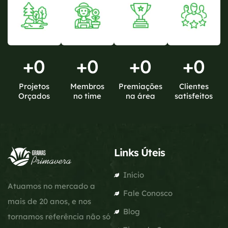
+
0
+
0
+
0
+
0
Projetos
Membros
Premiações
Clientes
Orçados
no time
na área
satisfeitos
Links Úteis
Início
Atuamos no mercado a
Fale Conosco
mais de 20 anos, e nos
Blog
tornamos referência não só