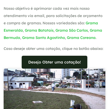
Nosso objetivo é aprimorar cada vez mais nosso
atendimento via email, para solicitações de orçamento
e compra de gramas. Nossas variedades são:
Grama
Esmeralda
,
Grama Batatais
,
Grama São Carlos
,
Grama
Bermuda
,
Grama Santo Agostinho
,
Grama Coreana
.
Caso deseje obter uma cotação, clique no botão abaixo:
Desejo Obter uma cotação!