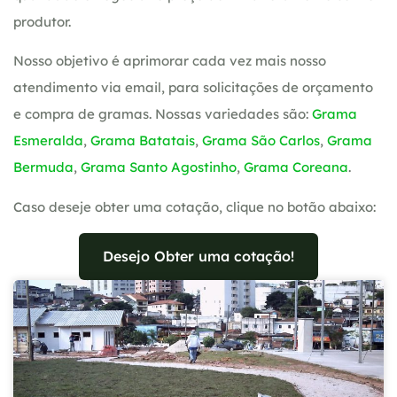
produtor.
Nosso objetivo é aprimorar cada vez mais nosso
atendimento via email, para solicitações de orçamento
e compra de gramas. Nossas variedades são:
Grama
Esmeralda
,
Grama Batatais
,
Grama São Carlos
,
Grama
Bermuda
,
Grama Santo Agostinho
,
Grama Coreana
.
Caso deseje obter uma cotação, clique no botão abaixo:
Desejo Obter uma cotação!