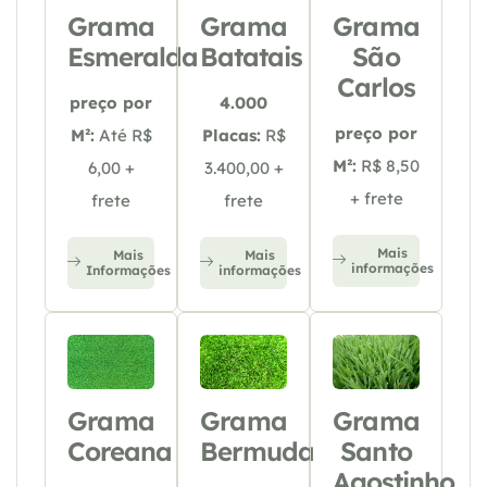
Grama
Grama
Grama
Esmeralda
Batatais
São
Carlos
preço por
4.000
preço por
M²:
Até R$
Placas:
R$
M²:
R$ 8,50
6,00 +
3.400,00 +
+ frete
frete
frete
Mais
Mais
Mais
informações
Informações
informações
Grama
Grama
Grama
Coreana
Bermuda
Santo
Agostinho