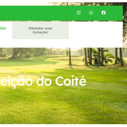
mas
Obtenha uma
Cotação!
eição do Coité