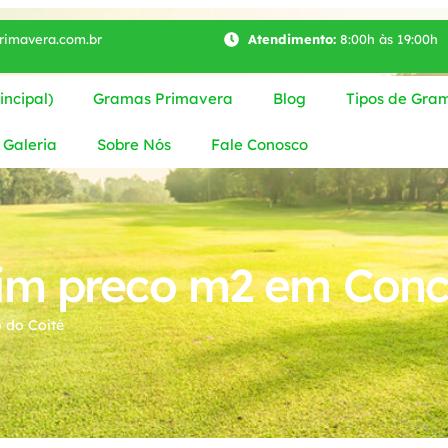
imavera.com.br
Atendimento:
8:00h às 19:00h
ncipal)
Gramas Primavera
Blog
Tipos de Gra
Galeria
Sobre Nós
Fale Conosco
im preco m2 em Conc
 do Coité