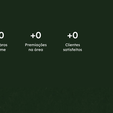
0
+
0
+
0
bros
Premiações
Clientes
ime
na área
satisfeitos