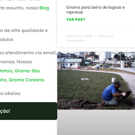
Grama para beira de lagoas e
te assunto, nosso
Blog
represas
VER POST
s de alta qualidade e
março 12, 2025
Nenhum
dutor.
comentário
so atendimento via email,
gramas. Nossas
atais
,
Grama São
nho
,
Grama Coreana
.
ão abaixo:
ção!