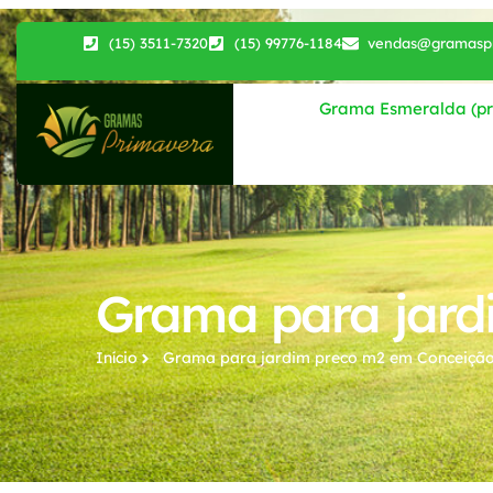
(15) 3511-7320
(15) 99776-1184
vendas@gramaspr
Grama Esmeralda (pri
Grama para jard
Início
Grama para jardim preco m2​ em Conceição