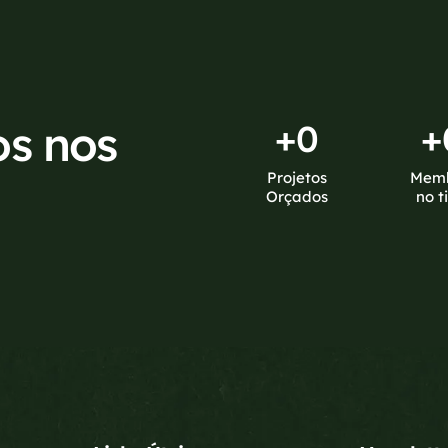
os nos
+
0
+
Projetos
Mem
Orçados
no t