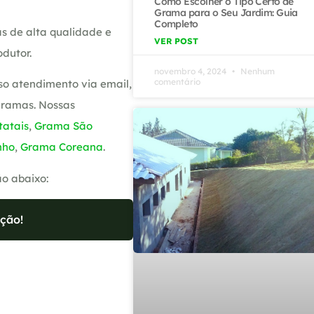
Como Escolher o Tipo Certo de
Grama para o Seu Jardim: Guia
Completo
s de alta qualidade e
VER POST
dutor.
novembro 4, 2024
Nenhum
comentário
so atendimento via email,
gramas. Nossas
atais
,
Grama São
nho
,
Grama Coreana
.
ão abaixo:
ção!