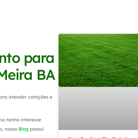
nto para
 Meira BA
ara atender cotações e
so tenha interesse
o, nosso
Blog
possui