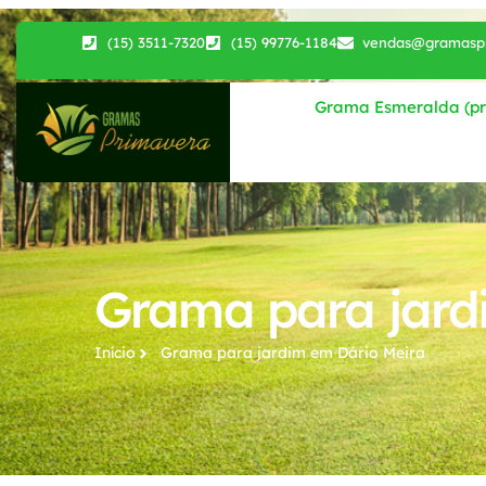
(15) 3511-7320
(15) 99776-1184
vendas@gramaspr
Grama Esmeralda (pri
Grama para jard
Início
Grama para jardim​ em Dário Meira