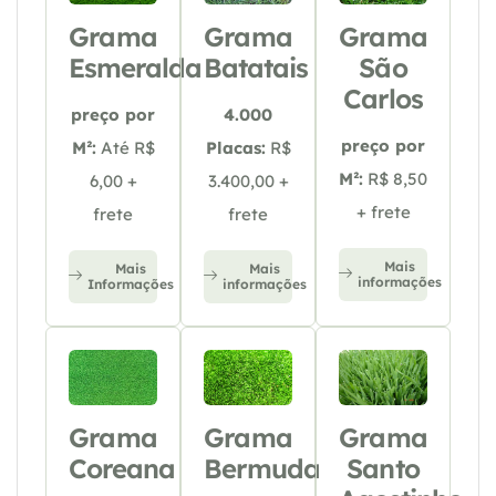
Grama
Grama
Grama
Esmeralda
Batatais
São
Carlos
preço por
4.000
preço por
M²:
Até R$
Placas:
R$
M²:
R$ 8,50
6,00 +
3.400,00 +
+ frete
frete
frete
Mais
Mais
Mais
informações
Informações
informações
Grama
Grama
Grama
Coreana
Bermuda
Santo