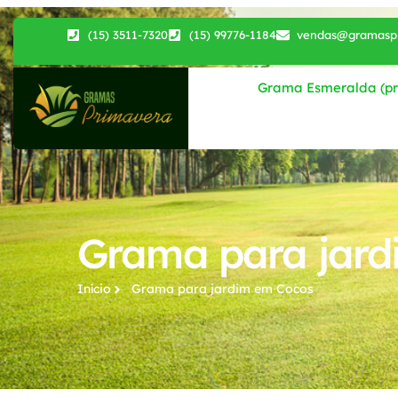
(15) 3511-7320
(15) 99776-1184
vendas@gramaspr
Grama Esmeralda (pri
Grama para jard
Início
Grama para jardim​ em Cocos