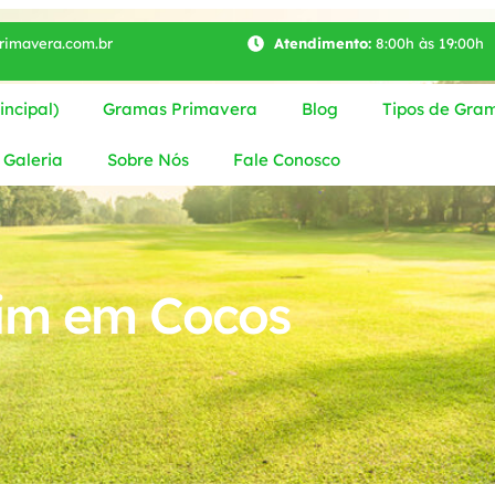
imavera.com.br
Atendimento:
8:00h às 19:00h
ncipal)
Gramas Primavera
Blog
Tipos de Gra
Galeria
Sobre Nós
Fale Conosco
im em Cocos