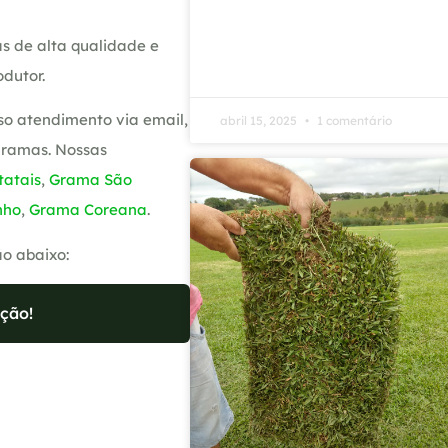
s de alta qualidade e
dutor.
so atendimento via email,
abril 15, 2025
1 comentário
gramas. Nossas
atais
,
Grama São
nho
,
Grama Coreana
.
ão abaixo:
ção!